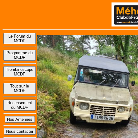
Le Forum du
MCDF
Programme du
MCDF
Trombinoscope
MCDF
Tout sur le
MCDF
Recensement
du MCDF
Nos Antennes
Nous contacter