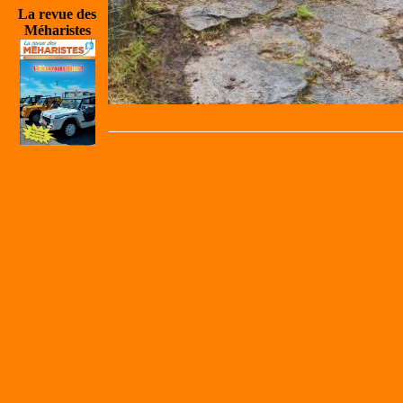
La revue des
Méharistes